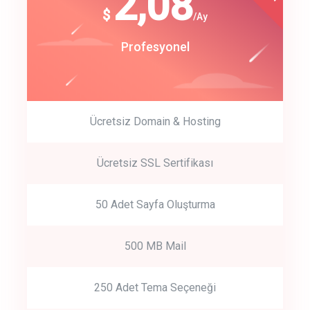
180
2,08
$
$
/year
/Ay
track energy costs
Start Up
Profesyonel
predictive dialing
Ücretsiz Domain & Hosting
Get Started
Ücretsiz SSL Sertifikası
Start by trying our service for 30 days free trial no credit card
required.
50 Adet Sayfa Oluşturma
500 MB Mail
250 Adet Tema Seçeneği