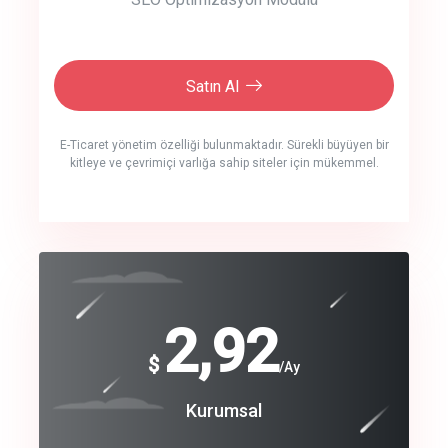
Satın Al
E-Ticaret yönetim özelliği bulunmaktadır. Sürekli büyüyen bir
kitleye ve çevrimiçi varlığa sahip siteler için mükemmel.
crm auto cync
click to call back
240
2,92
$
$
/year
/Ay
track energy costs
Coroprate
Kurumsal
predictive dialing