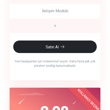
İletişim Modülü
+
Satın Al
Yeni başlayanlar için mükemmel seçim. Daha fazla pek çok
yönetim özelliği bulunmaktadır.
crm auto cync
KULLANICI SEÇİMİ
Best Choice
click to call back