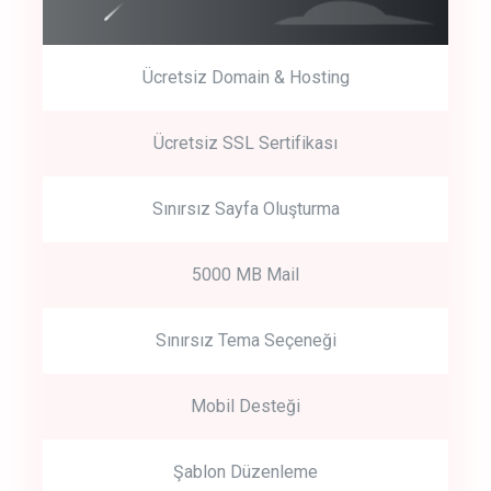
Ücretsiz Domain & Hosting
Get Started
Ücretsiz SSL Sertifikası
Start by trying our service for 30 days free trial no credit card
required.
Sınırsız Sayfa Oluşturma
5000 MB Mail
Sınırsız Tema Seçeneği
Mobil Desteği
Şablon Düzenleme