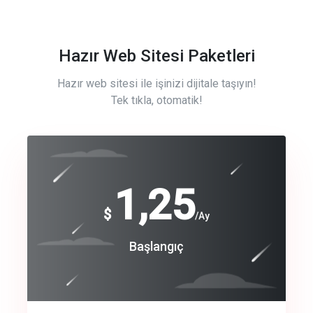
Hazır Web Sitesi Paketleri
Hazır web sitesi ile işinizi dijitale taşıyın!
Tek tıkla, otomatik!
Free
1,25
$
/Ay
Basic
Başlangıç